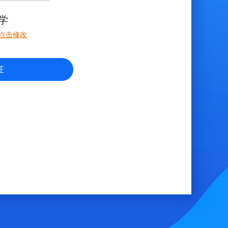
学
点击修改
证