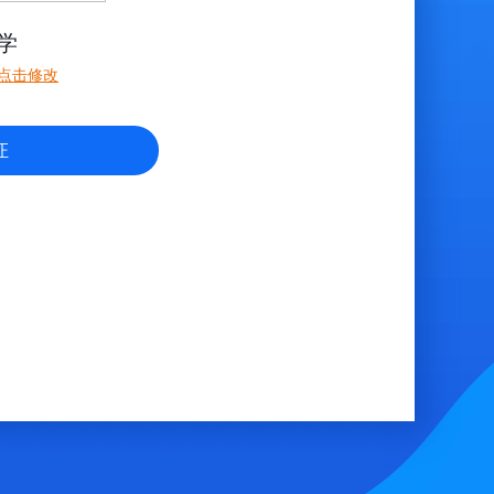
学
点击修改
证