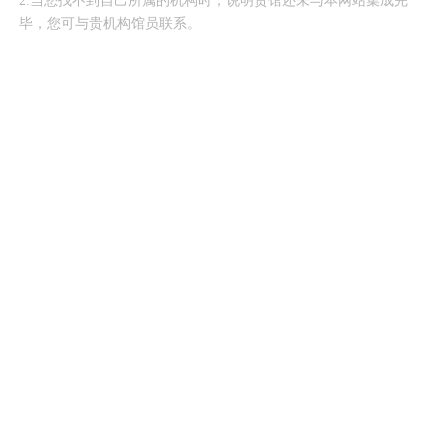
2.当您找不到自己所属的机构时，说明贵馆还未与本网站集成完
毕，您可与贵机构馆员联系。