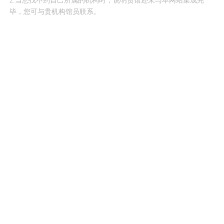
2.当您找不到自己所属的机构时，说明贵馆还未与本网站集成完
毕，您可与贵机构馆员联系。