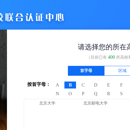
请选择您的所在
400
（目前已有
所高校
首字母
区域
按首字母：
A
B
C
D
E
F
N
O
P
Q
R
S
北京大学
北京邮电大学