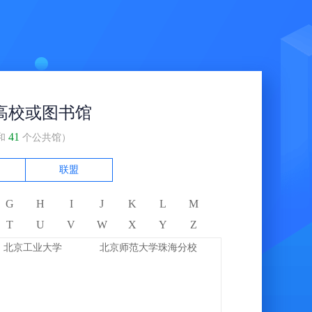
高校或图书馆
41
和
个公共馆）
联盟
G
H
I
J
K
L
M
T
U
V
W
X
Y
Z
北京工业大学
北京师范大学珠海分校